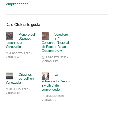
emprendedor
Dale Click si te gusta
Pionero del
Veredicto
Básquet
11°
femenino en
Concurso Nacional
Venezuela
de Poesía Rafael
Cadenas 2026
6 AGOSTO, 2026
•
VISITAS: 40
4 AGOSTO, 2026
•
VISITAS: 247
Orígenes
La
del golf en
autoeficacia: “motor
Venezuela
invisible” del
emprendedor
31 JULIO, 2026
•
VISITAS: 67
30 JULIO, 2026
•
VISITAS: 72