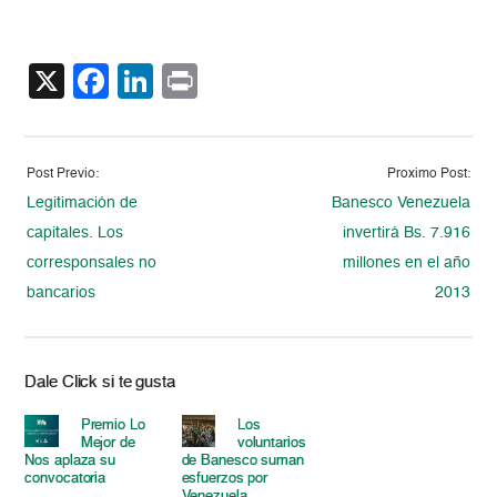
X
Facebook
LinkedIn
Print
Post Previo:
Proximo Post:
Legitimación de
Banesco Venezuela
capitales. Los
invertirá Bs. 7.916
corresponsales no
millones en el año
bancarios
2013
Dale Click si te gusta
Premio Lo
Los
Mejor de
voluntarios
Nos aplaza su
de Banesco suman
convocatoria
esfuerzos por
Venezuela