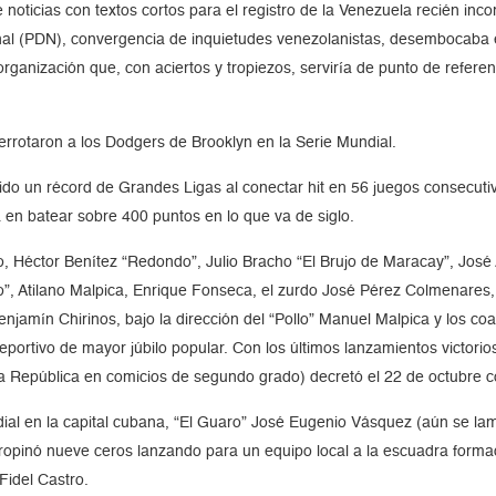
de noticias con textos cortos para el registro de la Venezuela recién inc
onal (PDN), convergencia de inquietudes venezolanistas, desembocaba 
organización que, con aciertos y tropiezos, serviría de punto de referen
rrotaron a los Dodgers de Brooklyn en la Serie Mundial.
do un récord de Grandes Ligas al conectar hit en 56 juegos consecutiv
pa en batear sobre 400 puntos en lo que va de siglo.
, Héctor Benítez “Redondo”, Julio Bracho “El Brujo de Maracay”, José
”, Atilano Malpica, Enrique Fonseca, el zurdo José Pérez Colmenares,
amín Chirinos, bajo la dirección del “Pollo” Manuel Malpica y los coa
 deportivo de mayor júbilo popular. Con los últimos lanzamientos victor
 la República en comicios de segundo grado) decretó el 22 de octubre 
dial en la capital cubana, “El Guaro” José Eugenio Vásquez (aún se lam
 propinó nueve ceros lanzando para un equipo local a la escuadra formad
Fidel Castro.