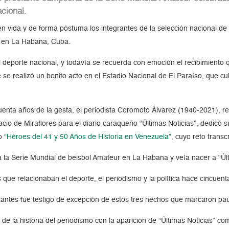
cional.
en vida y de forma póstuma los integrantes de la selección nacional d
 en La Habana, Cuba.
deporte nacional, y todavía se recuerda con emoción el recibimiento qu
 se realizó un bonito acto en el Estadio Nacional de El Paraíso, que c
enta años de la gesta, el periodista Coromoto Álvarez (1940-2021), rec
lacio de Miraflores para el diario caraqueño “Últimas Noticias”, dedic
lo
“Héroes del 41 y 50 Años de Historia en Venezuela”
, cuyo reto trans
 la Serie Mundial de beisbol Amateur en La Habana y veía nacer a “Últ
que relacionaban el deporte, el periodismo y la política hace cincuent
itantes fue testigo de excepción de estos tres hechos que marcaron pau
e la historia del periodismo con la aparición de “Últimas Noticias” como