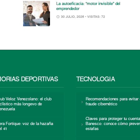
La autoeficacia: “motor invisible” del
emprendedor
30 JULIO, 2026
• VISITAS: 72
ORIAS DEPORTIVAS
TECNOLOGÍA
lub Veloz Venezolano: el club
Recomendaciones para evitar 
iclístico más longevo de
fraude cibernético
enezuela
Claves para proteger tu cuent
era Fortique: voz de la hazaña
Banesco: conoce cómo preven
el 41
estafas