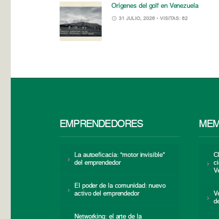
Orígenes del golf en Venezuela
31 JULIO, 2026
• VISITAS: 62
EMPRENDEDORES
MEM
La autoeficacia: “motor invisible”
C
del emprendedor
c
V
El poder de la comunidad: nuevo
activo del emprendedor
V
d
Networking: el arte de la