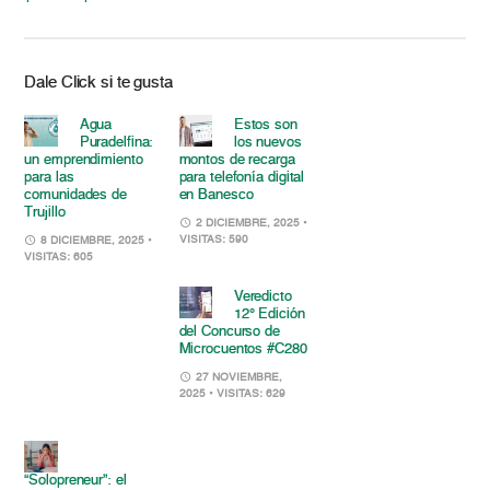
Dale Click si te gusta
Agua
Estos son
Puradelfina:
los nuevos
un emprendimiento
montos de recarga
para las
para telefonía digital
comunidades de
en Banesco
Trujillo
2 DICIEMBRE, 2025
•
VISITAS: 590
8 DICIEMBRE, 2025
•
VISITAS: 605
Veredicto
12° Edición
del Concurso de
Microcuentos #C280
27 NOVIEMBRE,
2025
• VISITAS: 629
“Solopreneur”: el