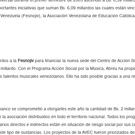
versal durante el primer semestre de 2005 ascendió a Bs. 8,39 millard
portantes iniciativas que suman Bs. 6,09 millardos las cuales están vin
e Venezuela (Fesnojiv), la Asociación Venezolana de Educación Católica
rdos a la
Fesnojiv
para financiar la nueva sede del Centro de Acción So
millardo. Con el Programa Acción Social por la Música, Abreu ha propicia
es talentos musicales venezolanos. Ello ha sido posible gracias a una 
banco se comprometió a otorgarles este año la cantidad de Bs. 2 millar
e la asociación distribuidos en todo el territorio nacional. Todos los 
ios directos e indirectos están en situación de riesgo social por sus 
este tipo de sustancias. Los proyectos de la AVEC fueron priorizados de 