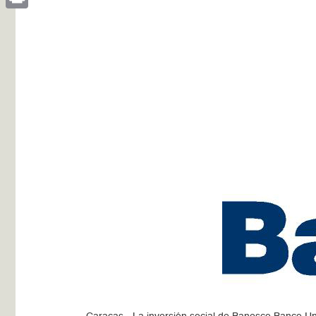
Print