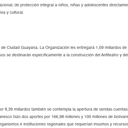
acional; de protección integral a niños, niñas y adolescentes directame
va y cultural.
o de Ciudad Guayana
.
La Organización les entregará 1,09 millardos de b
sos se destinarán específicamente a la construcción del Anfiteatro y del
or 8,39 millardos también se contempla la apertura de sendas cuentas b
nesco hizo dos aportes por 166,98 millones y 100 millones de bolívare
organismos e instituciones regionales que requerían insumos y recursos