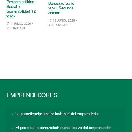
Responsabilidad
Banesco. Junio
Social y
2026. Segunda
Sostenibilidad T2
edición
2026
19 JUNIO, 2026
•
1 JULIO, 2026
•
VISITAS: 237
VISITAS: 129
EMPRENDEDORES
La autoeficacia: “motor invisible” del emprendedor
El poder de la comunidad: nuevo activo del emprendedor