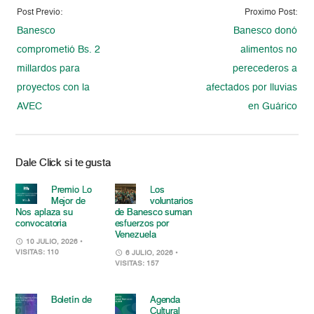
Post Previo:
Proximo Post:
Banesco
Banesco donó
comprometió Bs. 2
alimentos no
millardos para
perecederos a
proyectos con la
afectados por lluvias
AVEC
en Guárico
Dale Click si te gusta
Premio Lo
Los
Mejor de
voluntarios
Nos aplaza su
de Banesco suman
convocatoria
esfuerzos por
Venezuela
10 JULIO, 2026
•
VISITAS: 110
6 JULIO, 2026
•
VISITAS: 157
Boletín de
Agenda
Cultural