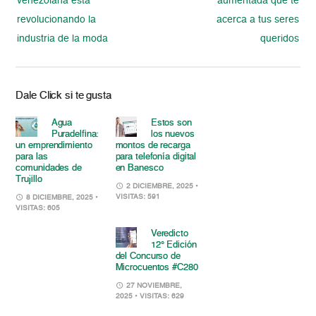
venezolana está
aumentada que te
revolucionando la
acerca a tus seres
industria de la moda
queridos
Dale Click si te gusta
Agua
Estos son
Puradelfina:
los nuevos
un emprendimiento
montos de recarga
para las
para telefonía digital
comunidades de
en Banesco
Trujillo
2 DICIEMBRE, 2025
•
VISITAS: 591
8 DICIEMBRE, 2025
•
VISITAS: 605
Veredicto
12° Edición
del Concurso de
Microcuentos #C280
27 NOVIEMBRE,
2025
• VISITAS: 629