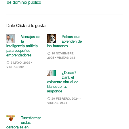
de dominio público
Dale Click si te gusta
Ventajas de
Robots que
la
aprenden de
inteligencia artificial
los humanos
para pequeños
10 NOVIEMBRE,
emprendedores
2025
• VISITAS: 313
6 MAYO, 2026
•
VISITAS: 284
¿Dudas?
Dani, el
asistente virtual de
Banesco las
responde
29 FEBRERO, 2024
•
VISITAS: 2574
Transformar
ondas
cerebrales en