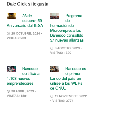
Dale Click si te gusta
28 de
Programa
octubre: 59
de
Aniversario del IESA
Formación de
Microempresarios
28 OCTUBRE, 2024
•
Banesco consolidó
VISITAS: 933
37 nuevas alianzas
8 AGOSTO, 2023
•
VISITAS: 1320
Banesco
Banesco es
certificó a
el primer
1.103 nuevos
banco del país en
emprendedores
unirse a los WEPs
de ONU...
30 ABRIL, 2023
•
VISITAS: 1581
11 NOVIEMBRE, 2022
• VISITAS: 3774