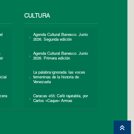
CULTURA
el
Agenda Cultural Banesco. Junio
2026. Segunda edición
a
Agenda Cultural Banesco. Junio
ir
2026. Primera edición
La palabra ignorada: las voces
icial
femeninas de la historia de
s
Venezuela
cera
Caracas 455: Café rajatabla, por
Carlos «Caque» Armas