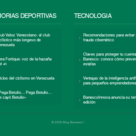
ORIAS DEPORTIVAS
TECNOLOGÍA
lub Veloz Venezolano: el club
Recomendaciones para evitar 
iclístico más longevo de
fraude cibernético
enezuela
Claves para proteger tu cuent
era Fortique: voz de la hazaña
Banesco: conoce cómo preven
el 41
estafas
nicios del ciclismo en Venezuela
Ventajas de la inteligencia artif
para pequeños emprendedore
Pega Betulio… Pega Betulio…
e cayó Betulio»
BanescoInnova anuncia su ter
edición
© 2026 Blog Banesco |