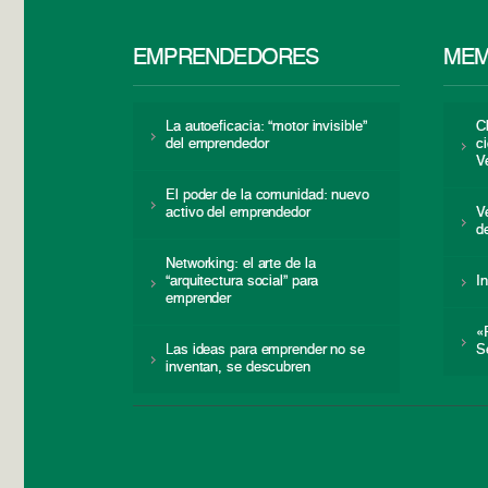
EMPRENDEDORES
MEM
La autoeficacia: “motor invisible”
C
del emprendedor
c
V
El poder de la comunidad: nuevo
activo del emprendedor
V
d
Networking: el arte de la
“arquitectura social” para
I
emprender
«
Las ideas para emprender no se
S
inventan, se descubren