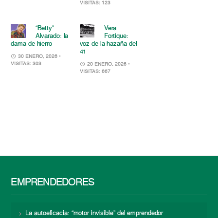
VISITAS: 123
“Betty”
Vera
Alvarado: la
Fortique:
dama de hierro
voz de la hazaña del
41
30 ENERO, 2026
•
VISITAS: 303
20 ENERO, 2026
•
VISITAS: 667
EMPRENDEDORES
La autoeficacia: “motor invisible” del emprendedor