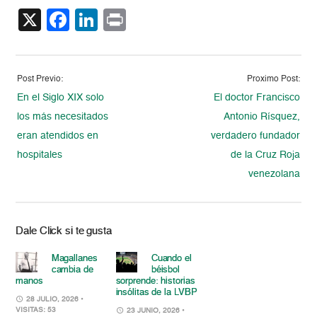
X
Facebook
LinkedIn
Print
Post Previo:
Proximo Post:
En el Siglo XIX solo
El doctor Francisco
los más necesitados
Antonio Rísquez,
eran atendidos en
verdadero fundador
hospitales
de la Cruz Roja
venezolana
Dale Click si te gusta
Magallanes
Cuando el
cambia de
béisbol
manos
sorprende: historias
insólitas de la LVBP
28 JULIO, 2026
•
VISITAS: 53
23 JUNIO, 2026
•