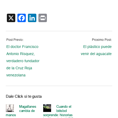
X
Facebook
LinkedIn
Print
Post Previo:
Proximo Post:
El doctor Francisco
El plástico puede
Antonio Rísquez,
venir del aguacate
verdadero fundador
de la Cruz Roja
venezolana
Dale Click si te gusta
Magallanes
Cuando el
cambia de
béisbol
manos
sorprende: historias