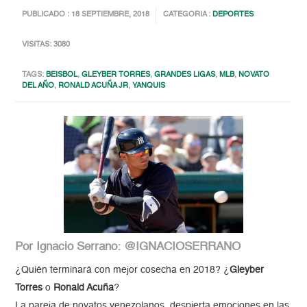
PUBLICADO : 18 SEPTIEMBRE, 2018
CATEGORIA :
DEPORTES
VISITAS: 3080
TAGS:
BEISBOL
,
GLEYBER TORRES
,
GRANDES LIGAS
,
MLB
,
NOVATO
DEL AÑO
,
RONALD ACUÑA JR
,
YANQUIS
Por Ignacio Serrano: @IGNACIOSERRANO
¿Quién terminará con mejor cosecha en 2018? ¿
Gleyber
Torres
o
Ronald Acuña
?
La pareja de novatos venezolanos despierta emociones en las