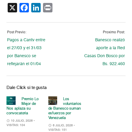
X
Facebook
LinkedIn
Print
Post Previo:
Proximo Post:
Pagos a Cantv entre
Banesco realizó
el 27/03 y el 31/03
aporte a la Red
por Banesco se
Casas Don Bosco por
reflejarán el 01/04
Bs. 922.460
Dale Click si te gusta
Premio Lo
Los
Mejor de
voluntarios
Nos aplaza su
de Banesco suman
convocatoria
esfuerzos por
Venezuela
10 JULIO, 2026
•
VISITAS: 104
6 JULIO, 2026
•
VISITAS: 151