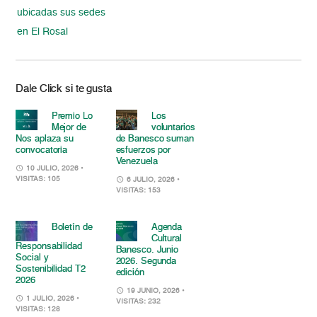
ubicadas sus sedes
en El Rosal
Dale Click si te gusta
Premio Lo
Los
Mejor de
voluntarios
Nos aplaza su
de Banesco suman
convocatoria
esfuerzos por
Venezuela
10 JULIO, 2026
•
VISITAS: 105
6 JULIO, 2026
•
VISITAS: 153
Boletín de
Agenda
Cultural
Responsabilidad
Banesco. Junio
Social y
2026. Segunda
Sostenibilidad T2
edición
2026
19 JUNIO, 2026
•
1 JULIO, 2026
•
VISITAS: 232
VISITAS: 128