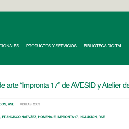
UCIONALES
PRODUCTOS Y SERVICIOS
BIBLIOTECA DIGITAL
de arte “Impronta 17” de AVESID y Atelier d
DOS
,
RSE
VISITAS: 2333
A
,
FRANCISCO NARVÁEZ
,
HOMENAJE
,
IMPRONTA 17
,
INCLUSIÓN
,
RSE