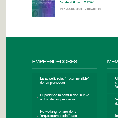
Sostenibilidad T2 2026
1 JULIO, 2026
• VISITAS: 126
EMPRENDEDORES
MEM
La autoeficacia: “motor invisible”
C
del emprendedor
c
V
El poder de la comunidad: nuevo
activo del emprendedor
V
d
Networking: el arte de la
“arquitectura social” para
I