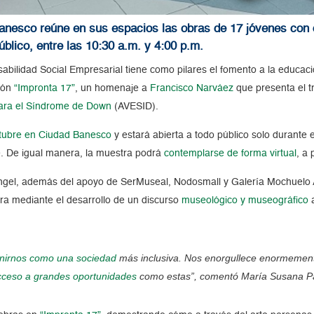
nesco reúne en sus espacios las obras de 17 jóvenes con di
úblico, entre las 10:30 a.m. y 4:00 p.m.
bilidad Social Empresarial tiene como pilares el fomento a la educación
ión
“Impronta 17”
, un homenaje a
Francisco Narváez
que presenta el t
 para el Síndrome de Down
(AVESID).
tubre en Ciudad Banesco
y estará abierta a todo público solo durante e
e. De igual manera, la muestra podrá
contemplarse de forma virtual
, a 
angel, además del apoyo de SerMuseal, Nodosmall y Galería Mochuelo 
tra mediante el desarrollo de un discurso
museológico y museográfico
a
unirnos como una sociedad
más inclusiva. Nos enorgullece enormement
cceso a grandes oportunidades
como estas”, comentó María Susana Pa