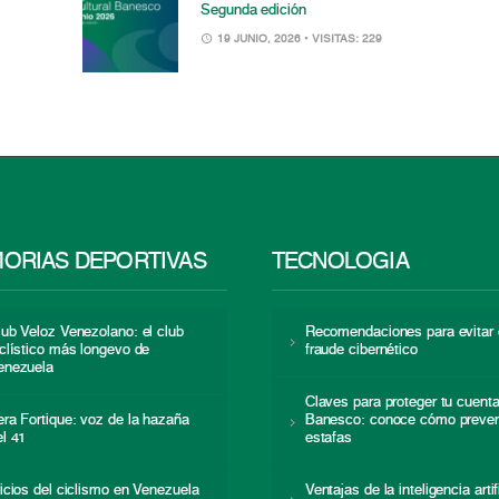
Segunda edición
19 JUNIO, 2026
• VISITAS: 229
ORIAS DEPORTIVAS
TECNOLOGÍA
lub Veloz Venezolano: el club
Recomendaciones para evitar 
iclístico más longevo de
fraude cibernético
enezuela
Claves para proteger tu cuent
era Fortique: voz de la hazaña
Banesco: conoce cómo preven
el 41
estafas
nicios del ciclismo en Venezuela
Ventajas de la inteligencia artif