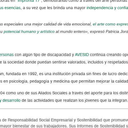
 obras en
“Impronta 17”
, demostrando cómo a través del arte personas 
us esencias
, a su vez que les brinda una mayor
independencia y confi
tas especiales una mejor calidad de vida emocional,
el arte como expre
su
potencial humano y artístico
al mundo entero», expresó Patricia Jordá
ersonas
con algún tipo de discapacidad y
AVESID
continúa creando op
de la sociedad donde puedan sentirse valorados, incluidos y respetados
, fundada en 1992, es una institución privada sin fines de lucro ded
s en psicología, pedagogía y medicina que permitan mejorar la calid
4 como uno de sus Aliados Sociales a través del aporte para los dist
y desarrollo
de las actividades que realizan los jóvenes que la integran
e Responsabilidad Social Empresarial y Sostenibilidad que promueve 
 mayor bienestar de sus trabajadores. Sus Informes de Sostenibilidad 