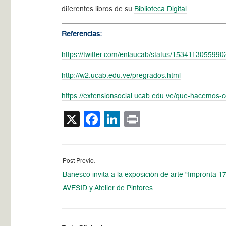
diferentes libros de su
Biblioteca Digital
.
Referencias:
https://twitter.com/enlaucab/status/153411305599
http://w2.ucab.edu.ve/pregrados.html
https://extensionsocial.ucab.edu.ve/que-hacemos-
X
Facebook
LinkedIn
Print
Post Previo:
Banesco invita a la exposición de arte “Impronta 1
AVESID y Atelier de Pintores