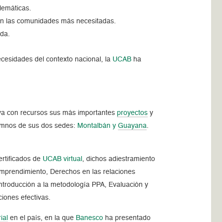
lemáticas.
en las comunidades más necesitadas.
ida.
ecesidades del contexto nacional, la
UCAB
ha
poya con recursos sus más importantes
proyectos
y
umnos de sus dos sedes:
Montalbán y
Guayana
.
ertificados de
UCAB virtual
, dichos adiestramiento
emprendimiento, Derechos en las relaciones
 Introducción a la metodología PPA, Evaluación y
ciones efectivas.
ial
en el país, en la que
Banesco
ha presentado