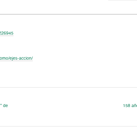
0226945
como/ejes-accion/
7” de
158 añ