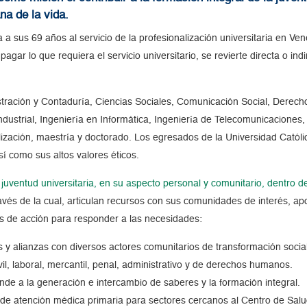
na de la vida.
a sus 69 años al servicio de la profesionalización universitaria en Venez
agar lo que requiera el servicio universitario, se revierte directa o ind
tración y Contaduría, Ciencias Sociales, Comunicación Social, Derech
Industrial, Ingeniería en Informática, Ingeniería de Telecomunicaciones
ización, maestría y doctorado. Los egresados de la Universidad Católi
í como sus altos valores éticos.
a juventud universitaria, en su aspecto personal y comunitario, dentro de
ravés de la cual, articulan recursos con sus comunidades de interés, a
eas de acción para responder a las necesidades:
s y alianzas con diversos actores comunitarios de transformación social
il, laboral, mercantil, penal, administrativo y de derechos humanos.
de a la generación e intercambio de saberes y la formación integral.
 de atención médica primaria para sectores cercanos al Centro de Sal