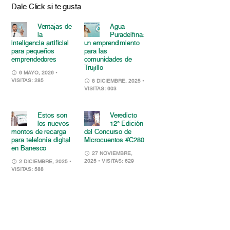
Dale Click si te gusta
Ventajas de
Agua
la
Puradelfina:
inteligencia artificial
un emprendimiento
para pequeños
para las
emprendedores
comunidades de
Trujillo
6 MAYO, 2026
•
VISITAS: 285
8 DICIEMBRE, 2025
•
VISITAS: 603
Estos son
Veredicto
los nuevos
12° Edición
montos de recarga
del Concurso de
para telefonía digital
Microcuentos #C280
en Banesco
27 NOVIEMBRE,
2025
• VISITAS: 629
2 DICIEMBRE, 2025
•
VISITAS: 588