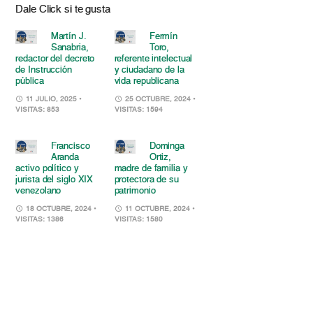
Dale Click si te gusta
Martín J.
Fermín
Sanabria,
Toro,
redactor del decreto
referente intelectual
de Instrucción
y ciudadano de la
pública
vida republicana
11 JULIO, 2025
•
25 OCTUBRE, 2024
•
VISITAS: 853
VISITAS: 1594
Francisco
Dominga
Aranda
Ortiz,
activo político y
madre de familia y
jurista del siglo XIX
protectora de su
venezolano
patrimonio
18 OCTUBRE, 2024
•
11 OCTUBRE, 2024
•
VISITAS: 1386
VISITAS: 1580