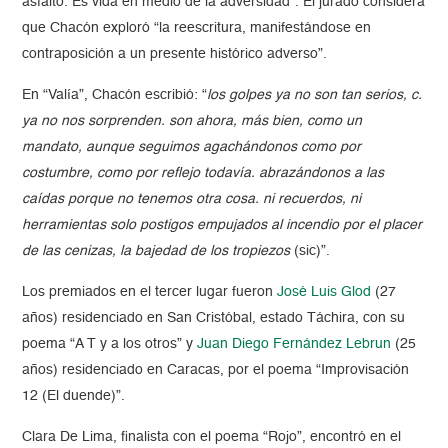
asfalto. Es vida en medio de la adversidad”. El jurado considera
que Chacón exploró “la reescritura, manifestándose en
contraposición a un presente histórico adverso”.
En “Valía”, Chacón escribió: “
los golpes ya no son tan serios, c.
ya no nos sorprenden. son ahora, más bien, como un
mandato, aunque seguimos agachándonos como por
costumbre, como por reflejo todavía. abrazándonos a las
caídas porque no tenemos otra cosa. ni recuerdos, ni
herramientas solo postigos empujados al incendio por el placer
de las cenizas, la bajedad de los tropiezos
(sic)”.
Los premiados en el tercer lugar fueron
José Luis Glod
(27
años) residenciado en San Cristóbal, estado Táchira, con su
poema “A T y a los otros” y
Juan Diego Fernández Lebrun
(25
años) residenciado en Caracas, por el poema “Improvisación
12 (El duende)”.
Clara De Lima, finalista con el poema “Rojo”, encontró en el