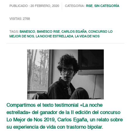
PUBLICADO : 20 FEBRERO, 2020
CATEGORIA :
RSE
,
SIN CATEGORÍA
VISITAS: 2768
TAGS:
BANESCO
,
BANESCO RSE
,
CARLOS EGAÑA
,
CONCURSO LO
MEJOR DE NOS
,
LA NOCHE ESTRELLADA
,
LA VIDA DE NOS
Compartimos el
texto testimonial «La noche
estrellada» del ganador de la II edición del concurso
Lo Mejor de Nos 2019, Carlos Egaña, un relato sobre
su experiencia de vida con trastorno bipolar.