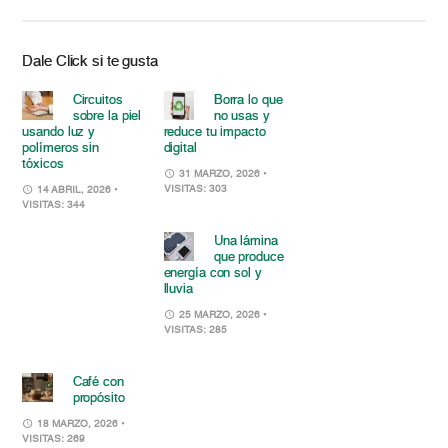
Dale Click si te gusta
Circuitos
Borra lo que
sobre la piel
no usas y
usando luz y
reduce tu impacto
polímeros sin
digital
tóxicos
31 MARZO, 2026
•
VISITAS: 303
14 ABRIL, 2026
•
VISITAS: 344
Una lámina
que produce
energía con sol y
lluvia
25 MARZO, 2026
•
VISITAS: 285
Café con
propósito
18 MARZO, 2026
•
VISITAS: 269