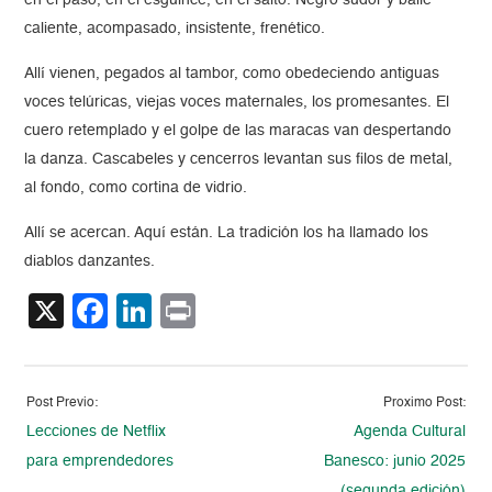
en el paso, en el esguince, en el salto. Negro sudor y baile
caliente, acompasado, insistente, frenético.
Allí vienen, pegados al tambor, como obedeciendo antiguas
voces telúricas, viejas voces maternales, los promesantes. El
cuero retemplado y el golpe de las maracas van despertando
la danza. Cascabeles y cencerros levantan sus filos de metal,
al fondo, como cortina de vidrio.
Allí se acercan. Aquí están. La tradición los ha llamado los
diablos danzantes.
X
Facebook
LinkedIn
Print
Post Previo:
Proximo Post:
Lecciones de Netflix
Agenda Cultural
para emprendedores
Banesco: junio 2025
(segunda edición)