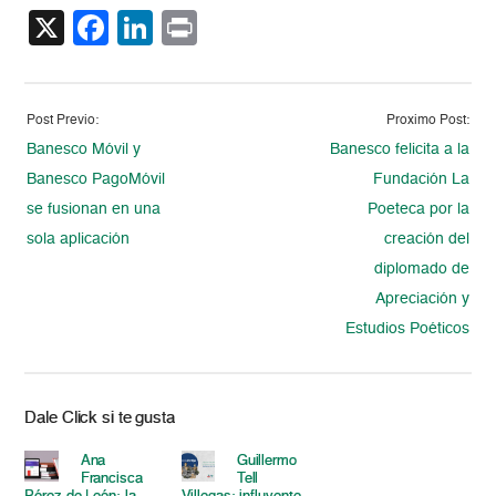
X
Facebook
LinkedIn
Print
Post Previo:
Proximo Post:
Banesco Móvil y
Banesco felicita a la
Banesco PagoMóvil
Fundación La
se fusionan en una
Poeteca por la
sola aplicación
creación del
diplomado de
Apreciación y
Estudios Poéticos
Dale Click si te gusta
Ana
Guillermo
Francisca
Tell