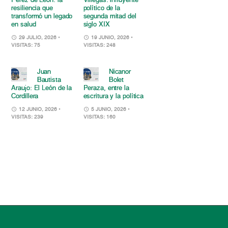
Pérez de León: la
Villegas: influyente
resiliencia que
político de la
transformó un legado
segunda mitad del
en salud
siglo XIX
29 JULIO, 2026
•
19 JUNIO, 2026
•
VISITAS: 75
VISITAS: 248
Juan
Nicanor
Bautista
Bolet
Araujo: El León de la
Peraza, entre la
Cordillera
escritura y la política
12 JUNIO, 2026
•
5 JUNIO, 2026
•
VISITAS: 239
VISITAS: 160