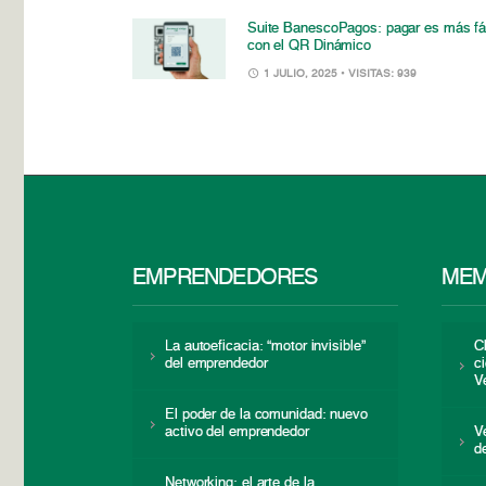
Suite BanescoPagos: pagar es más fá
con el QR Dinámico
1 JULIO, 2025
• VISITAS: 939
EMPRENDEDORES
MEM
La autoeficacia: “motor invisible”
C
del emprendedor
c
V
El poder de la comunidad: nuevo
activo del emprendedor
V
d
Networking: el arte de la