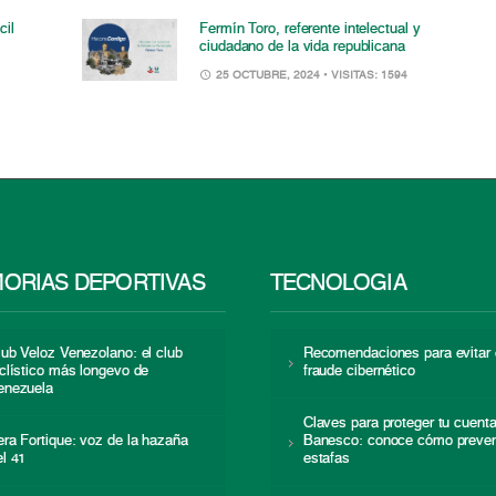
cil
Fermín Toro, referente intelectual y
ciudadano de la vida republicana
25 OCTUBRE, 2024
• VISITAS: 1594
ORIAS DEPORTIVAS
TECNOLOGÍA
lub Veloz Venezolano: el club
Recomendaciones para evitar 
iclístico más longevo de
fraude cibernético
enezuela
Claves para proteger tu cuent
era Fortique: voz de la hazaña
Banesco: conoce cómo preven
el 41
estafas