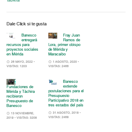
tableta
Dale Click si te gusta
Banesco
Fray Juan
entregará
Ramos de
recursos para
Lora, primer obispo
proyectos sociales
de Mérida y
en Mérida
Maracaibo
26 MAYO, 2022
•
1 AGOSTO, 2020
•
VISITAS: 1203
VISITAS: 2466
Banesco
extiende
Fundaciones de
postulaciones para el
Mérida y Táchira
Presupuesto
recibieron
Participativo 2018 en
Presupuesto de
tres estados del país
Banesco
31 AGOSTO, 2018
•
13 NOVIEMBRE,
VISITAS: 2468
2019
• VISITAS: 3208