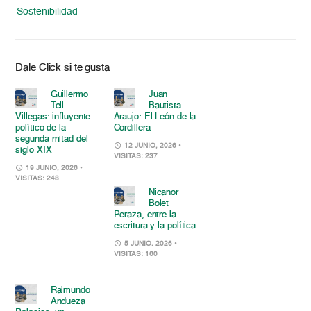
Sostenibilidad
Dale Click si te gusta
Guillermo
Juan
Tell
Bautista
Villegas: influyente
Araujo: El León de la
político de la
Cordillera
segunda mitad del
12 JUNIO, 2026
•
siglo XIX
VISITAS: 237
19 JUNIO, 2026
•
VISITAS: 248
Nicanor
Bolet
Peraza, entre la
escritura y la política
5 JUNIO, 2026
•
VISITAS: 160
Raimundo
Andueza