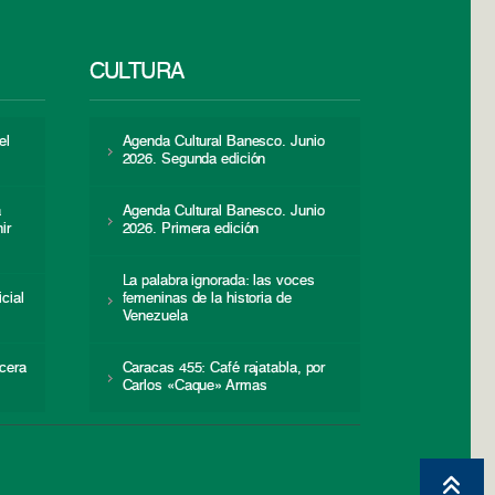
CULTURA
el
Agenda Cultural Banesco. Junio
2026. Segunda edición
a
Agenda Cultural Banesco. Junio
ir
2026. Primera edición
La palabra ignorada: las voces
icial
femeninas de la historia de
s
Venezuela
cera
Caracas 455: Café rajatabla, por
Carlos «Caque» Armas