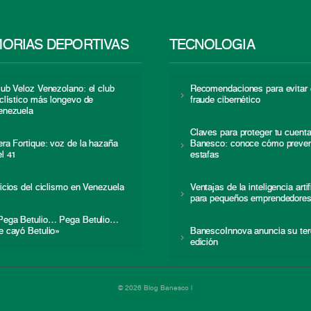
ORIAS DEPORTIVAS
TECNOLOGÍA
lub Veloz Venezolano: el club
Recomendaciones para evitar 
iclístico más longevo de
fraude cibernético
enezuela
Claves para proteger tu cuent
era Fortique: voz de la hazaña
Banesco: conoce cómo preven
el 41
estafas
nicios del ciclismo en Venezuela
Ventajas de la inteligencia artif
para pequeños emprendedore
Pega Betulio… Pega Betulio…
e cayó Betulio»
BanescoInnova anuncia su ter
edición
© 2026 Blog Banesco |