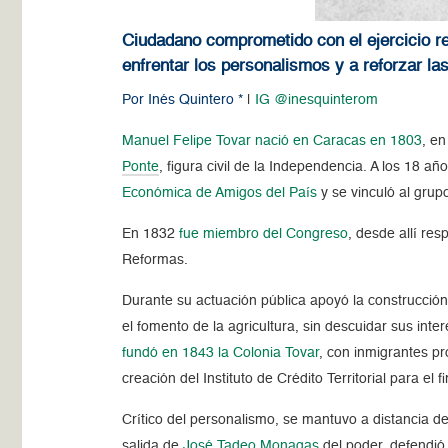
Ciudadano comprometido con el ejercicio rep
enfrentar los personalismos y a reforzar l
Por Inés Quintero *
|
IG @inesquinterom
Manuel Felipe Tovar nació en Caracas en 1803
, en
Ponte
, figura civil de la Independencia. A los 18 
Económica de Amigos del País
y se vinculó al grup
En 1832
fue miembro del Congreso
, desde allí re
Reformas.
Durante su actuación pública apoyó la construcción 
el fomento de la agricultura, sin descuidar sus inte
fundó en 1843 la Colonia Tovar
, con inmigrantes p
creación del Instituto de Crédito Territorial para el 
Crítico del personalismo, se mantuvo a distancia d
salida de
José Tadeo Monagas
del poder, defendió