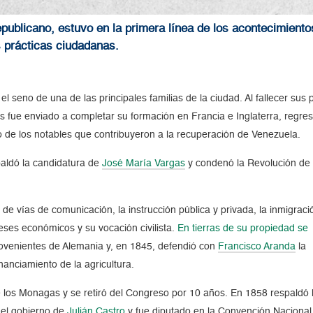
ublicano, estuvo en la primera línea de los acontecimientos
as prácticas ciudadanas.
 el seno de una de las principales familias de la ciudad. Al fallecer su
años fue enviado a completar su formación en Francia e Inglaterra, regr
o de los notables que contribuyeron a la recuperación de Venezuela.
spaldó la candidatura de
José María Vargas
y condenó la Revolución de 
de vías de comunicación, la instrucción pública y privada, la inmigraci
reses económicos y su vocación civilista.
En tierras de su propiedad se
rovenientes de Alemania
y, en 1845, defendió con
Francisco Aranda
la
financiamiento de la agricultura.
e los Monagas y se retiró del Congreso por 10 años.
En 1858 respaldó 
 el gobierno de
Julián Castro
y fue diputado en la Convención Nacional