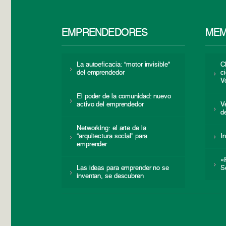
EMPRENDEDORES
MEM
La autoeficacia: “motor invisible”
C
del emprendedor
c
V
El poder de la comunidad: nuevo
activo del emprendedor
V
d
Networking: el arte de la
“arquitectura social” para
I
emprender
«
Las ideas para emprender no se
S
inventan, se descubren