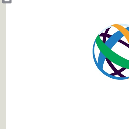
Print