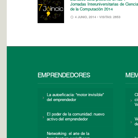
Jornadas Interuniversitarias de Cienci
de la Computación 2014
4 JUNIO, 2014
• VISITAS: 2653
EMPRENDEDORES
MEM
La autoeficacia: “motor invisible”
C
del emprendedor
c
V
El poder de la comunidad: nuevo
activo del emprendedor
V
d
Networking: el arte de la