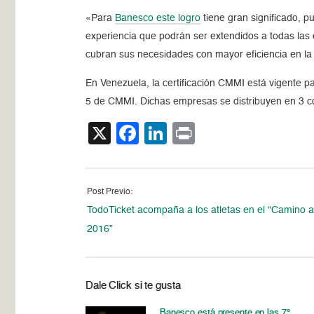
«Para
Banesco este logro
tiene gran significado, 
experiencia que podrán ser extendidos a todas las
cubran sus necesidades con mayor eficiencia en la e
En Venezuela, la certificación CMMI está vigente pa
5 de CMMI. Dichas empresas se distribuyen en 3 co
X
Facebook
LinkedIn
Print
Post Previo:
TodoTicket acompaña a los atletas en el “Camino a
2016”
Dale Click si te gusta
Banesco está presente en las 7°