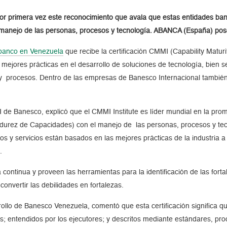
r primera vez este reconocimiento que avala que estas entidades banc
l manejo de las personas, procesos y tecnología. ABANCA (España) po
banco en Venezuela
que recibe la certificación CMMI (Capability Maturi
mejores prácticas en el desarrollo de soluciones de tecnología, bien s
y procesos. Dentro de las empresas de Banesco Internacional también
I de Banesco, explicó que el CMMI Institute es líder mundial en la pro
adurez de Capacidades) con el manejo de las personas, procesos y tecn
y servicios están basados en las mejores prácticas de la industria a n
.
 continua y proveen las herramientas para la identificación de las fort
onvertir las debilidades en fortalezas.
rrollo de Banesco Venezuela, comentó que esta certificación significa 
dos; entendidos por los ejecutores; y descritos mediante estándares, p