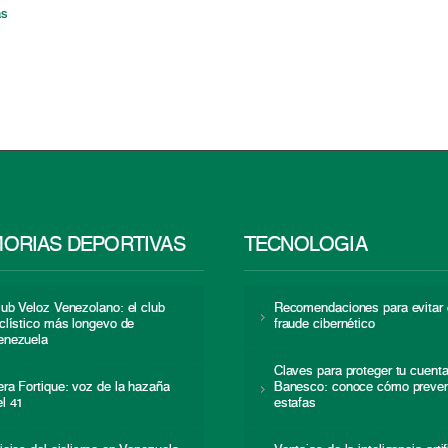
as
ORIAS DEPORTIVAS
TECNOLOGÍA
lub Veloz Venezolano: el club
Recomendaciones para evitar 
iclístico más longevo de
fraude cibernético
enezuela
Claves para proteger tu cuent
era Fortique: voz de la hazaña
Banesco: conoce cómo preven
el 41
estafas