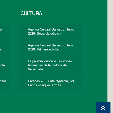
CULTURA
el
Agenda Cultural Banesco. Junio
2026. Segunda edición
a
Agenda Cultural Banesco. Junio
ir
2026. Primera edición
La palabra ignorada: las voces
icial
femeninas de la historia de
s
Venezuela
cera
Caracas 455: Café rajatabla, por
Carlos «Caque» Armas