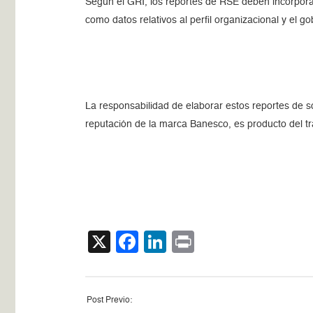
Según el GRI, los reportes de RSE deben incorpora
como datos relativos al perfil organizacional y el go
La responsabilidad de elaborar estos reportes de s
reputación de la marca Banesco, es producto del tr
X
Facebook
LinkedIn
Print
Post Previo: