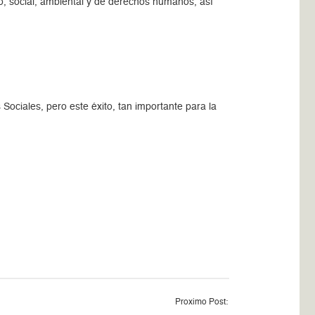
o, social, ambiental y de derechos humanos, así
Sociales, pero este éxito, tan importante para la
Proximo Post: