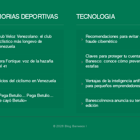
ORIAS DEPORTIVAS
TECNOLOGÍA
lub Veloz Venezolano: el club
Recomendaciones para evitar 
iclístico más longevo de
fraude cibernético
enezuela
Claves para proteger tu cuent
era Fortique: voz de la hazaña
Banesco: conoce cómo preven
el 41
estafas
nicios del ciclismo en Venezuela
Ventajas de la inteligencia artif
para pequeños emprendedore
Pega Betulio… Pega Betulio…
e cayó Betulio»
BanescoInnova anuncia su ter
edición
© 2026 Blog Banesco |