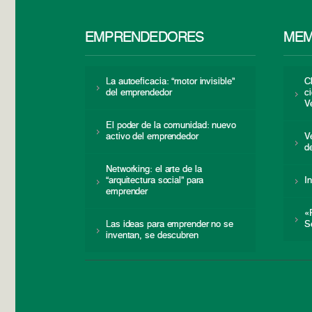
EMPRENDEDORES
MEM
La autoeficacia: “motor invisible”
C
del emprendedor
c
V
El poder de la comunidad: nuevo
activo del emprendedor
V
d
Networking: el arte de la
“arquitectura social” para
I
emprender
«
Las ideas para emprender no se
S
inventan, se descubren