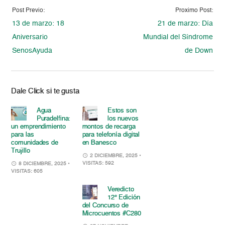
Post Previo:
Proximo Post:
13 de marzo: 18
21 de marzo: Día
Aniversario
Mundial del Síndrome
SenosAyuda
de Down
Dale Click si te gusta
Agua
Estos son
Puradelfina:
los nuevos
un emprendimiento
montos de recarga
para las
para telefonía digital
comunidades de
en Banesco
Trujillo
2 DICIEMBRE, 2025
•
VISITAS: 592
8 DICIEMBRE, 2025
•
VISITAS: 605
Veredicto
12° Edición
del Concurso de
Microcuentos #C280