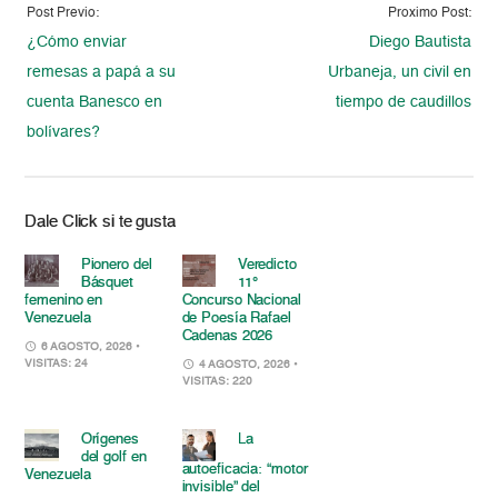
Post Previo:
Proximo Post:
¿Cómo enviar
Diego Bautista
remesas a papá a su
Urbaneja, un civil en
cuenta Banesco en
tiempo de caudillos
bolívares?
Dale Click si te gusta
Pionero del
Veredicto
Básquet
11°
femenino en
Concurso Nacional
Venezuela
de Poesía Rafael
Cadenas 2026
6 AGOSTO, 2026
•
VISITAS: 24
4 AGOSTO, 2026
•
VISITAS: 220
Orígenes
La
del golf en
autoeficacia: “motor
Venezuela
invisible” del