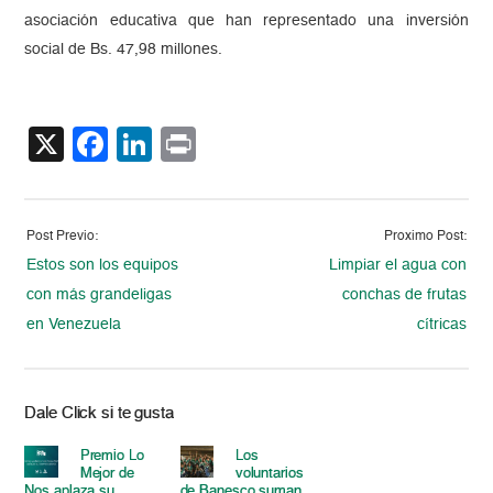
asociación educativa que han representado una inversión
social de Bs. 47,98 millones.
X
Facebook
LinkedIn
Print
Post Previo:
Proximo Post:
Estos son los equipos
Limpiar el agua con
con más grandeligas
conchas de frutas
en Venezuela
cítricas
Dale Click si te gusta
Premio Lo
Los
Mejor de
voluntarios
Nos aplaza su
de Banesco suman