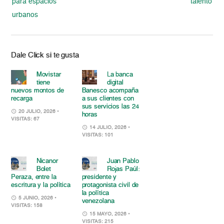
para espacios
talento
urbanos
Dale Click si te gusta
Movistar
La banca
tiene
digital
nuevos montos de
Banesco acompaña
recarga
a sus clientes con
sus servicios las 24
20 JULIO, 2026
•
horas
VISITAS: 67
14 JULIO, 2026
•
VISITAS: 101
Nicanor
Juan Pablo
Bolet
Rojas Paúl:
Peraza, entre la
presidente y
escritura y la política
protagonista civil de
la política
5 JUNIO, 2026
•
venezolana
VISITAS: 158
15 MAYO, 2026
•
VISITAS: 215