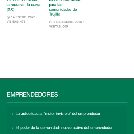
vs. el modernismo,
un emprendimiento
la recta vs. la curva
para las
(XX)
comunidades de
Trujillo
14 ENERO, 2026
•
VISITAS: 476
8 DICIEMBRE, 2025
•
VISITAS: 605
EMPRENDEDORES
La autoeficacia: “motor invisible” del emprendedor
El poder de la comunidad: nuevo activo del emprendedor