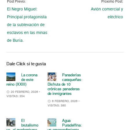
Post Previo:
Proximo Post:
El Negro Miguel:
Avión comercial y
Principal protagonista
eléctrico
de la sublevación de
esclavos en las minas
de Buría.
Dale Click si te gusta
La corona
Panaderías
de este
caraqueñas:
reino (XXIII)
Disfruta de 10
crónicas panaderas
20 FEBRERO, 2026
•
de inmigrantes
VISITAS: 354
6 FEBRERO, 2026
•
VISITAS: 380
El
Agua
brutalismo
Puradelfina: