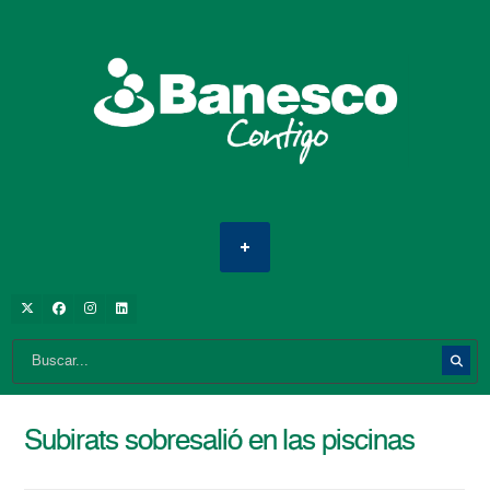
Subirats sobresalió en las piscinas