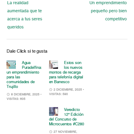
La realidad
Un emprendimiento
aumentada que te
pequeño pero bien
acerca a tus seres
competitivo
queridos
Dale Click si te gusta
Agua
Estos son
Puradelfina:
los nuevos
un emprendimiento
montos de recarga
para las
para telefonía digital
comunidades de
en Banesco
Trujillo
2 DICIEMBRE, 2025
•
VISITAS: 590
8 DICIEMBRE, 2025
•
VISITAS: 605
Veredicto
12° Edición
del Concurso de
Microcuentos #C280
27 NOVIEMBRE,