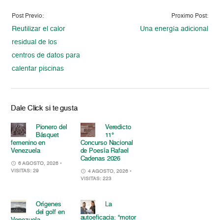
Post Previo:
Proximo Post:
Reutilizar el calor
Una energía adicional
residual de los
centros de datos para
calentar piscinas
Dale Click si te gusta
Pionero del
Veredicto
Básquet
11°
femenino en
Concurso Nacional
Venezuela
de Poesía Rafael
Cadenas 2026
6 AGOSTO, 2026
•
VISITAS: 29
4 AGOSTO, 2026
•
VISITAS: 223
Orígenes
La
del golf en
autoeficacia: “motor