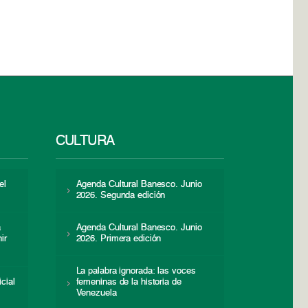
CULTURA
el
Agenda Cultural Banesco. Junio
2026. Segunda edición
a
Agenda Cultural Banesco. Junio
ir
2026. Primera edición
La palabra ignorada: las voces
icial
femeninas de la historia de
s
Venezuela