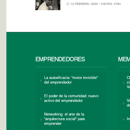
12 FEBRERO, 2020
• VISITAS: 4784
EMPRENDEDORES
MEM
La autoeficacia: “motor invisible”
C
del emprendedor
c
V
El poder de la comunidad: nuevo
activo del emprendedor
V
d
Networking: el arte de la
“arquitectura social” para
I
emprender