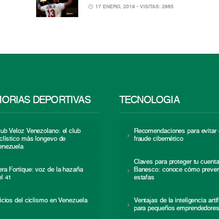
17 ENERO, 2019
• VISITAS: 2865
ORIAS DEPORTIVAS
TECNOLOGÍA
lub Veloz Venezolano: el club
Recomendaciones para evitar 
iclístico más longevo de
fraude cibernético
enezuela
Claves para proteger tu cuent
era Fortique: voz de la hazaña
Banesco: conoce cómo preven
el 41
estafas
nicios del ciclismo en Venezuela
Ventajas de la inteligencia artif
para pequeños emprendedore