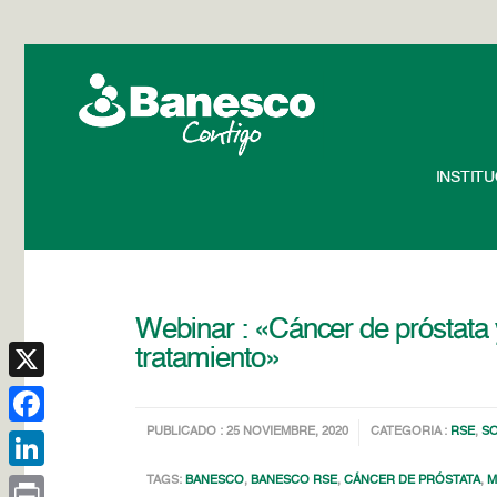
INSTIT
Webinar : «Cáncer de próstata y
tratamiento»
X
PUBLICADO : 25 NOVIEMBRE, 2020
CATEGORIA :
RSE
,
S
Facebook
TAGS:
BANESCO
,
BANESCO RSE
,
CÁNCER DE PRÓSTATA
,
M
LinkedIn