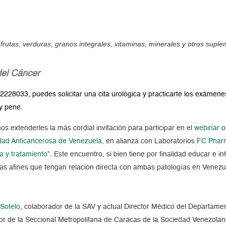
frutas, verduras, granos integrales, vitaminas, minerales y otros supl
del Cáncer
2228033, puedes solicitar una cita urológica y practicarte los exámene
 y pene.
s extenderles la más cordial invitación para participar en el
webinar
o
dad Anticancerosa de Venezuela
, en alianza con Laboratorios
FC Phar
ía y tratamiento
”. Este encuentro, si bien tiene por finalidad educar e i
ras afines que tengan relación directa con ambas patologías en Venezue
 Sotelo
, colaborador de la SAV y actual Director Médico del Departame
or de la Seccional Metropolitana de Caracas de la Sociedad Venezolan