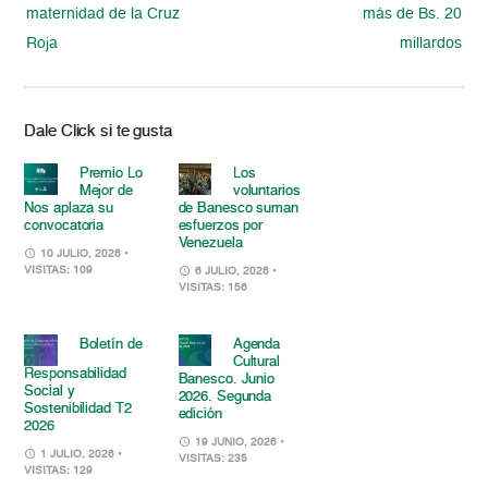
maternidad de la Cruz
más de Bs. 20
Roja
millardos
Dale Click si te gusta
Premio Lo
Los
Mejor de
voluntarios
Nos aplaza su
de Banesco suman
convocatoria
esfuerzos por
Venezuela
10 JULIO, 2026
•
VISITAS: 109
6 JULIO, 2026
•
VISITAS: 156
Boletín de
Agenda
Cultural
Responsabilidad
Banesco. Junio
Social y
2026. Segunda
Sostenibilidad T2
edición
2026
19 JUNIO, 2026
•
1 JULIO, 2026
•
VISITAS: 235
VISITAS: 129