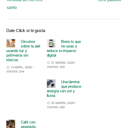
melodía del viernes
cero plástico
santo
Dale Click si te gusta
Circuitos
Borra lo que
sobre la piel
no usas y
usando luz y
reduce tu impacto
polímeros sin
digital
tóxicos
31 MARZO, 2026
•
VISITAS: 305
14 ABRIL, 2026
•
VISITAS: 344
Una lámina
que produce
energía con sol y
lluvia
25 MARZO, 2026
•
VISITAS: 285
Café con
propósito