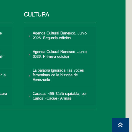
CULTURA
el
Agenda Cultural Banesco. Junio
2026. Segunda edición
a
Agenda Cultural Banesco. Junio
ir
2026. Primera edición
La palabra ignorada: las voces
icial
femeninas de la historia de
s
Venezuela
cera
Caracas 455: Café rajatabla, por
Carlos «Caque» Armas