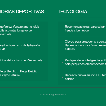
ORIAS DEPORTIVAS
TECNOLOGÍA
lub Veloz Venezolano: el club
Recomendaciones para evitar 
iclístico más longevo de
fraude cibernético
enezuela
Claves para proteger tu cuent
era Fortique: voz de la hazaña
Banesco: conoce cómo preven
el 41
estafas
nicios del ciclismo en Venezuela
Ventajas de la inteligencia artif
para pequeños emprendedore
Pega Betulio… Pega Betulio…
e cayó Betulio»
BanescoInnova anuncia su ter
edición
© 2026 Blog Banesco |