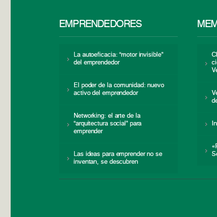
EMPRENDEDORES
MEM
La autoeficacia: “motor invisible”
C
del emprendedor
c
V
El poder de la comunidad: nuevo
activo del emprendedor
V
d
Networking: el arte de la
“arquitectura social” para
I
emprender
«
Las ideas para emprender no se
S
inventan, se descubren