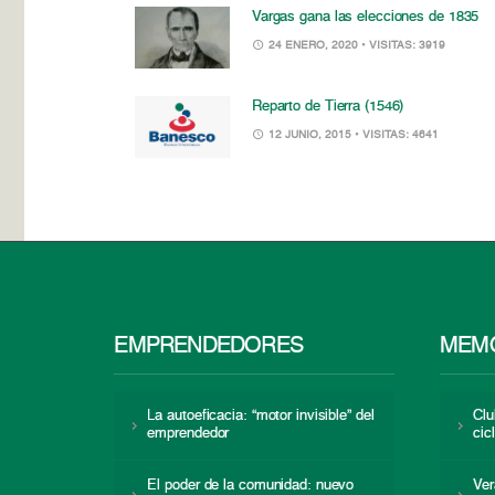
Vargas gana las elecciones de 1835
24 ENERO, 2020
• VISITAS: 3919
Reparto de Tierra (1546)
12 JUNIO, 2015
• VISITAS: 4641
EMPRENDEDORES
MEMO
La autoeficacia: “motor invisible” del
Clu
emprendedor
cic
El poder de la comunidad: nuevo
Ver