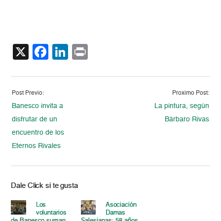
X
Facebook
LinkedIn
Print
Post Previo:
Proximo Post:
Banesco invita a
La pintura, según
disfrutar de un
Bárbaro Rivas
encuentro de los
Eternos Rivales
Dale Click si te gusta
Los
Asociación
voluntarios
Damas
de Banesco suman
Salesianas: 58 años