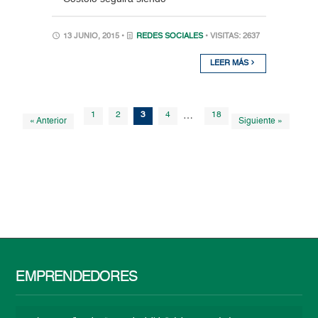
13 JUNIO, 2015 •
REDES SOCIALES
• VISITAS: 2637
LEER MÁS
1
2
3
4
…
18
« Anterior
Siguiente »
EMPRENDEDORES