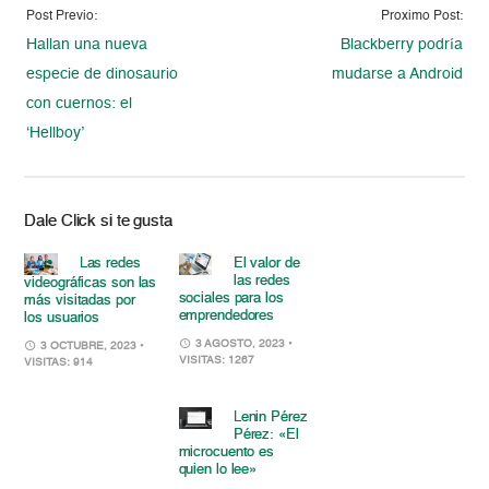
Post Previo:
Proximo Post:
Hallan una nueva
Blackberry podría
especie de dinosaurio
mudarse a Android
con cuernos: el
‘Hellboy’
Dale Click si te gusta
Las redes
El valor de
las redes
videográficas son las
sociales para los
más visitadas por
emprendedores
los usuarios
3 AGOSTO, 2023
•
3 OCTUBRE, 2023
•
VISITAS: 1267
VISITAS: 914
Lenin Pérez
Pérez: «El
microcuento es
quien lo lee»