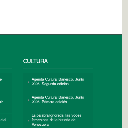
CULTURA
el
Agenda Cultural Banesco. Junio
2026. Segunda edición
a
Agenda Cultural Banesco. Junio
ir
2026. Primera edición
La palabra ignorada: las voces
icial
femeninas de la historia de
s
Venezuela