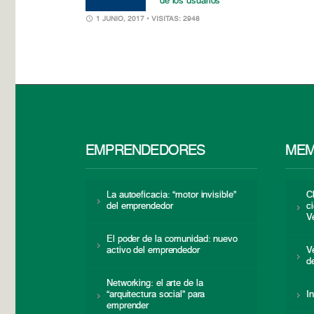
de los usuarios
1 JUNIO, 2017
• VISITAS: 2948
EMPRENDEDORES
MEM
La autoeficacia: “motor invisible”
C
del emprendedor
c
V
El poder de la comunidad: nuevo
activo del emprendedor
V
d
Networking: el arte de la
“arquitectura social” para
I
emprender