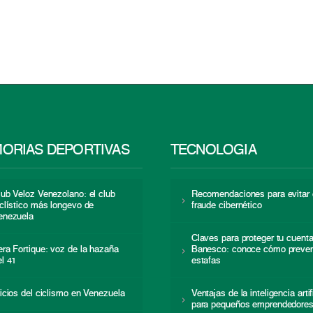
ORIAS DEPORTIVAS
TECNOLOGÍA
lub Veloz Venezolano: el club
Recomendaciones para evitar 
iclístico más longevo de
fraude cibernético
enezuela
Claves para proteger tu cuent
era Fortique: voz de la hazaña
Banesco: conoce cómo preven
el 41
estafas
nicios del ciclismo en Venezuela
Ventajas de la inteligencia artif
para pequeños emprendedore