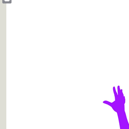
Print