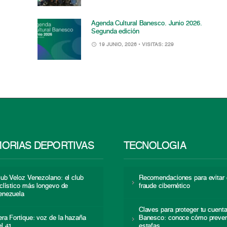
Agenda Cultural Banesco. Junio 2026.
Segunda edición
19 JUNIO, 2026
• VISITAS: 229
ORIAS DEPORTIVAS
TECNOLOGÍA
lub Veloz Venezolano: el club
Recomendaciones para evitar 
iclístico más longevo de
fraude cibernético
enezuela
Claves para proteger tu cuent
era Fortique: voz de la hazaña
Banesco: conoce cómo preven
el 41
estafas