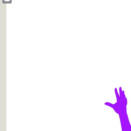
Print