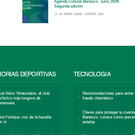
Agenda Cultural Banesco. Junio 2026.
Segunda edición
19 JUNIO, 2026
• VISITAS: 228
ORIAS DEPORTIVAS
TECNOLOGÍA
lub Veloz Venezolano: el club
Recomendaciones para evitar 
iclístico más longevo de
fraude cibernético
enezuela
Claves para proteger tu cuent
era Fortique: voz de la hazaña
Banesco: conoce cómo preven
el 41
estafas