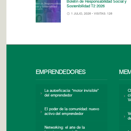
Boletín de Responsabilidad Social y
Sostenibilidad T2 2026
1 JULIO, 2026
• VISITAS: 126
EMPRENDEDORES
MEM
La autoeficacia: “motor invisible”
C
del emprendedor
c
V
El poder de la comunidad: nuevo
activo del emprendedor
V
d
Networking: el arte de la