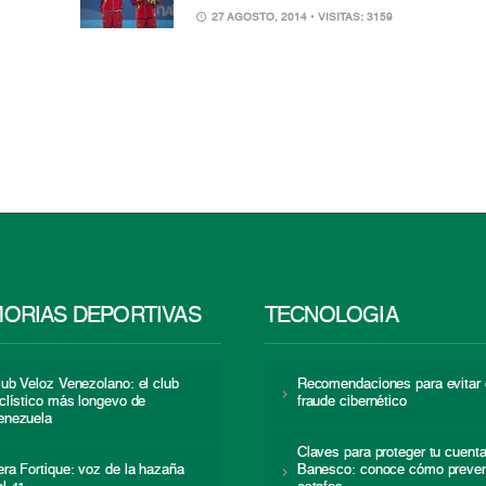
27 AGOSTO, 2014
• VISITAS: 3159
ORIAS DEPORTIVAS
TECNOLOGÍA
lub Veloz Venezolano: el club
Recomendaciones para evitar 
iclístico más longevo de
fraude cibernético
enezuela
Claves para proteger tu cuent
era Fortique: voz de la hazaña
Banesco: conoce cómo preven