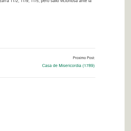
a 11/2, 11/9, 11/5, pero salió victoriosa ante la
Proximo Post:
Casa de Misericordia (1789)