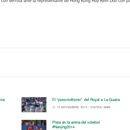
 con derrota ante la representante de Hong Kong Hoy Kem Doo con pizarr
ota
El “purocriollismo”: del Royal a La Guaira
13 NOVIEMBRE, 2014
• VISITAS: 4989
Plata en la arena del voleibol
#Nanjing2014