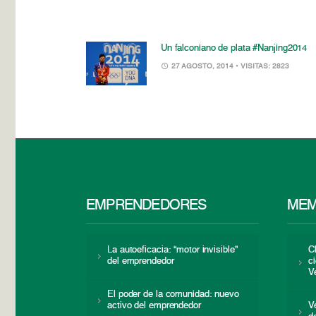
Un falconiano de plata #Nanjing2014
27 AGOSTO, 2014
• VISITAS: 2823
EMPRENDEDORES
MEM
La autoeficacia: “motor invisible”
C
del emprendedor
c
V
El poder de la comunidad: nuevo
activo del emprendedor
V