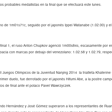
os probables medallistas en la final que se efectuará este lunes.
no de 1m01s71c, seguido por el japonés Ippei Watanabe (1.02.00) y el 
ifinal 1, el ruso Anton Chupkov agenció 1m00s84s, escasamente por e
roacia con marcas por debajo del venezolano: 1.02.58 y 1.02.79, respe
II Juegos Olímpicos de la Juventud Nanjing 2014 la triatleta Khaterine 
rimer duelo, fue derrotado por el japonés Hifumi Abe, a la postre cam
rtos de final ante el polaco Pavel Wawrzyczek.
lando Hernández y José Gómez superaron a los representantes de Ruand