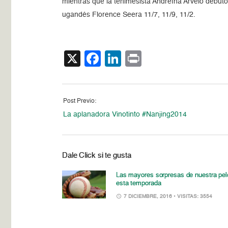
mientras que la tenimesista Andreína Arvelo debutó
ugandés Florence Seera 11/7, 11/9, 11/2.
X
Facebook
LinkedIn
Print
Post Previo:
La aplanadora Vinotinto #Nanjing2014
Dale Click si te gusta
Las mayores sorpresas de nuestra pel
esta temporada
7 DICIEMBRE, 2016
• VISITAS: 3554